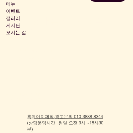
The
메뉴
이벤트
갤러리
분당바 홈페이지 제작
게시판
광고 문의
오시는 길
Tel:
010 - 3888 - 8344
분당바 홈페이지 문의
© 2024 by trust
분당바#정자바#정자
역바#정자동바#분당
bar#정자역bar#정자
동bar#분당룸#정자
홈페이지제작,광고문의 010-3888-8344
역룸#정자동룸
(상담운영시간 : 평일 오전 9시 ~18시30
분)