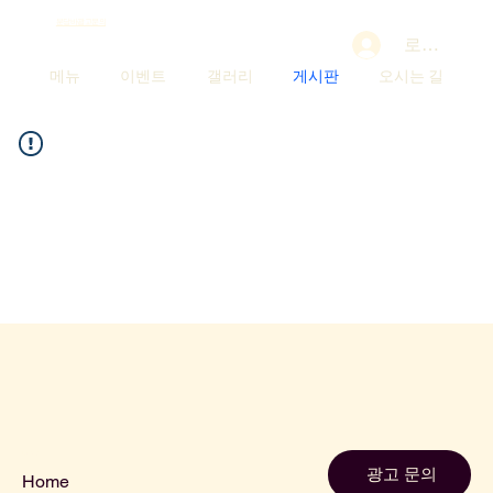
분당바광고문의
로그인
메뉴
이벤트
갤러리
게시판
오시는 길
Menu
광고 문의
Home